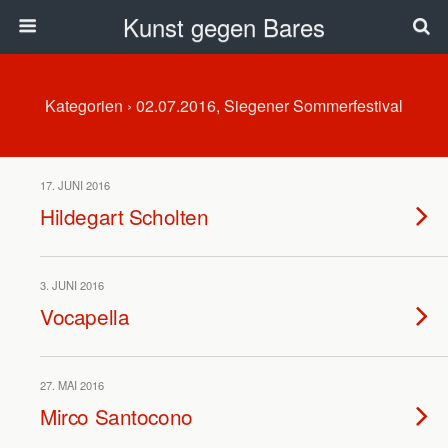
Kunst gegen Bares
Kategorien ›
02.07.2016, Siegener Sommerfestival
17. JUNI 2016
Hildegart Scholten
3. JUNI 2016
Vocapella
27. MAI 2016
Mirco Santocono