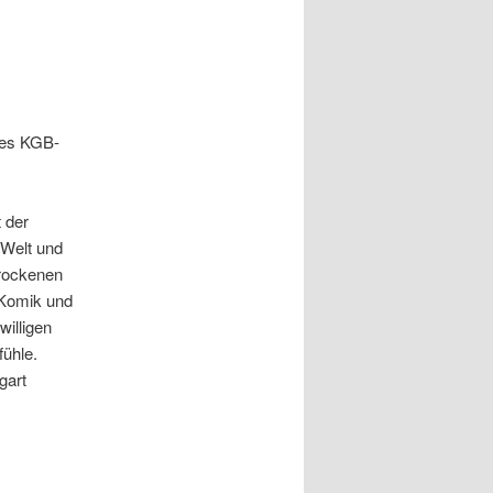
res KGB-
 der
 Welt und
trockenen
r Komik und
willigen
fühle.
gart