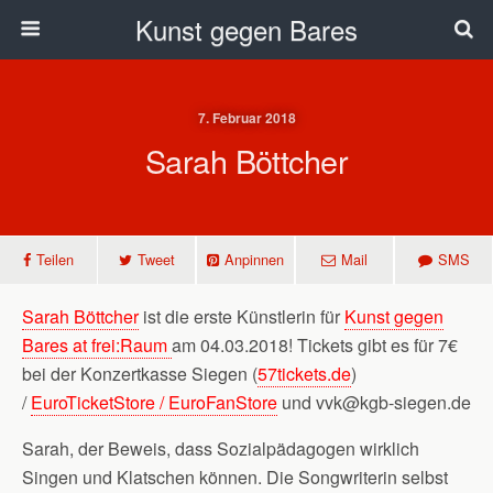
Kunst gegen Bares
7. Februar 2018
Sarah Böttcher
Teilen
Tweet
Anpinnen
Mail
SMS
Sarah Böttcher
ist die erste Künstlerin für
Kunst gegen
Bares at frei:Raum
am 04.03.2018! Tickets gibt es für 7€
bei der Konzertkasse Siegen (
57tickets.de
)
/
EuroTicketStore / EuroFanStore
und vvk@kgb-siegen.de
Sarah, der Beweis, dass Sozialpädagogen wirklich
Singen und Klatschen können. Die Songwriterin selbst