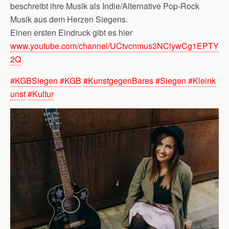
beschreibt ihre Musik als Indie/Alternative Pop-Rock
Musik aus dem Herzen Siegens.
Einen ersten Eindruck gibt es hier
www.youtube.com/channel/UCtvcnmus3NClywCg1EPTY
2Q
#
KGBSiegen
#
KGB
#
KunstgegenBares
#
Siegen
#
Kleink
unst
#
Kultur