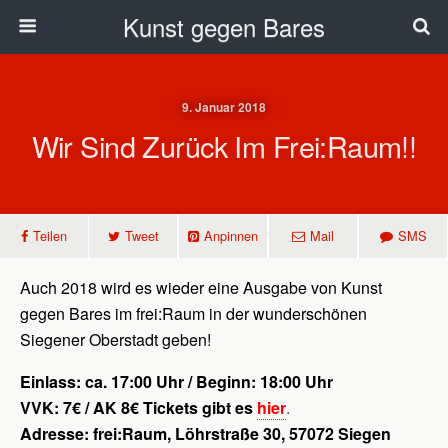
Kunst gegen Bares
9. Januar 2018
Wir Sind Zurück Im Frei:Raum!!
Teilen
Tweet
Anpinnen
Mail
SMS
Auch 2018 wird es wieder eine Ausgabe von Kunst
gegen Bares im frei:Raum in der wunderschönen
Siegener Oberstadt geben!
Einlass: ca. 17:00 Uhr / Beginn: 18:00 Uhr
VVK: 7€ / AK 8€ Tickets gibt es
hier
.
Adresse: frei:Raum, Löhrstraße 30, 57072 Siegen