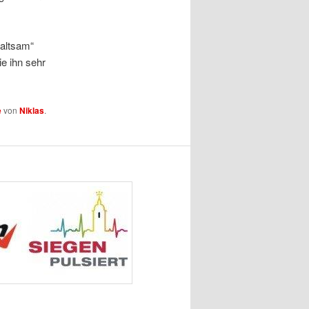
haltsam“
e ihn sehr
e
von
Niklas
.