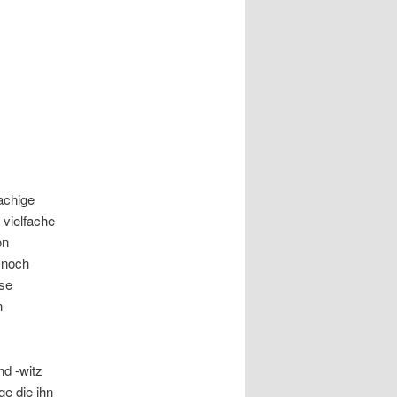
achige
vielfache
on
 noch
sse
n
nd -witz
ge die ihn