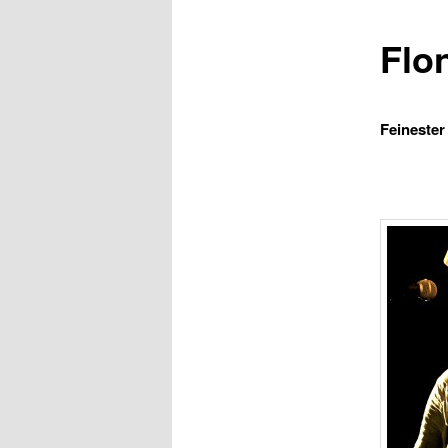
Flo
Feinester