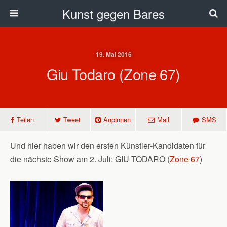
Kunst gegen Bares
19. Mai 2016
Giu Todaro (Zone 67)
Teilen
Tweet
Anpinnen
Mail
SMS
Und hier haben wir den ersten Künstler-Kandidaten für
die nächste Show am 2. Juli: GIU TODARO (
Zone 67
)